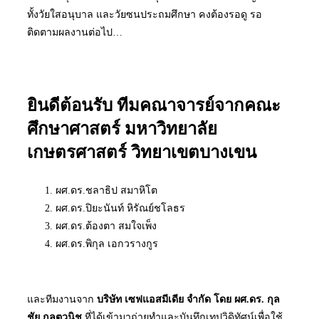
ทั้งวัยใสอนุบาล และวัยซนประถมศึกษา คงต้องรอดู รอ
ติดตามผลงานต่อไป…
ยินดีต้อนรับ ทีมคณาจารย์จากคณะ
ศึกษาศาสตร์ มหาวิทยาลัย
เกษตรศาสตร์ วิทยาเขตบางเขน
ผศ.ดร.ชลาธิป สมาหิโต
ผศ.ดร.ปิยะนันท์ หิรัณย์ชโลธร
ผศ.ดร.ต้องตา สมใจเพ็ง
ผศ.ดร.พิกุล เอกวรางกูร
และทีมงานจาก
บริษัท เซฟแอสมีเดีย จำกัด โดย ผศ.ดร. กุล
ชัย กุลตวนิช
ที่ได้เข้ามาถ่ายทำและบันทึกเทปวิดิทัศน์เพื่อใช้